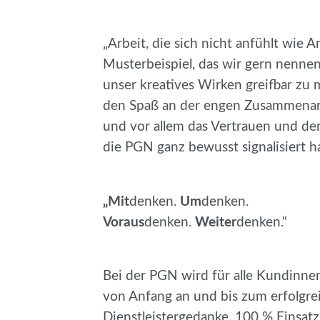
„Arbeit, die sich nicht anfühlt wie 
Musterbeispiel, das wir gern nenne
unser kreatives Wirken greifbar zu
den Spaß an der engen Zusammenar
und vor allem das Vertrauen und de
die PGN ganz bewusst signalisiert ha
„Mit
denken.
Um
denken.
Voraus
denken.
Weiter
denken.“
Bei der PGN wird für alle Kundinne
von Anfang an und bis zum erfolgr
Dienstleistergedanke. 100 % Einsatz 