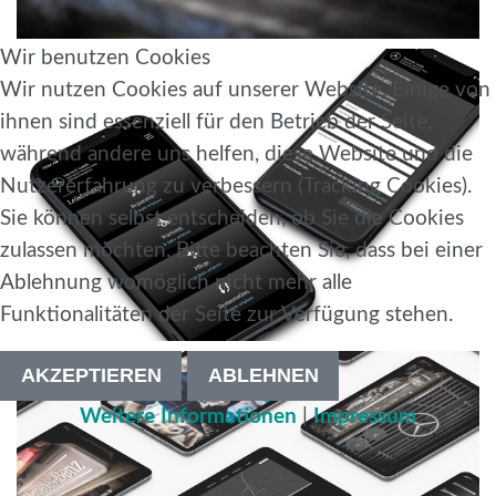
Wir benutzen Cookies
Wir nutzen Cookies auf unserer Website. Einige von
ihnen sind essenziell für den Betrieb der Seite,
während andere uns helfen, diese Website und die
Nutzererfahrung zu verbessern (Tracking Cookies).
Sie können selbst entscheiden, ob Sie die Cookies
zulassen möchten. Bitte beachten Sie, dass bei einer
Ablehnung womöglich nicht mehr alle
Funktionalitäten der Seite zur Verfügung stehen.
AKZEPTIEREN
ABLEHNEN
Weitere Informationen
|
Impressum