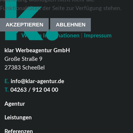
Funktionalitäten der Seite zur Verfügung stehen.
AKZEPTIEREN
ABLEHNEN
Weitere Informationen
|
Impressum
klar Werbeagentur GmbH
Große Straße 9
27383 Scheeßel
E.
info@klar-agentur.de
T.
04263 / 912 04 00
Agentur
Leistungen
Referenzen